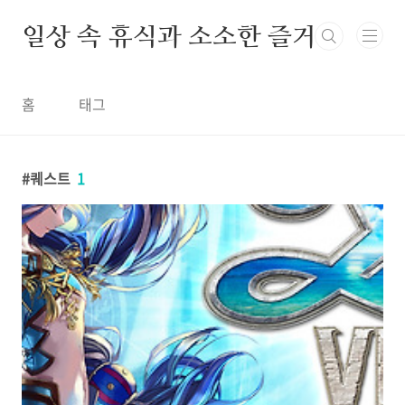
본문 바로가기
일상 속 휴식과 소소한 즐거움
홈
태그
퀘스트
1