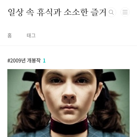
본문 바로가기
일상 속 휴식과 소소한 즐거움
홈
태그
2009년 개봉작
1