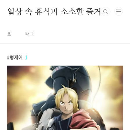
본문 바로가기
일상 속 휴식과 소소한 즐거움
홈
태그
형제애
1