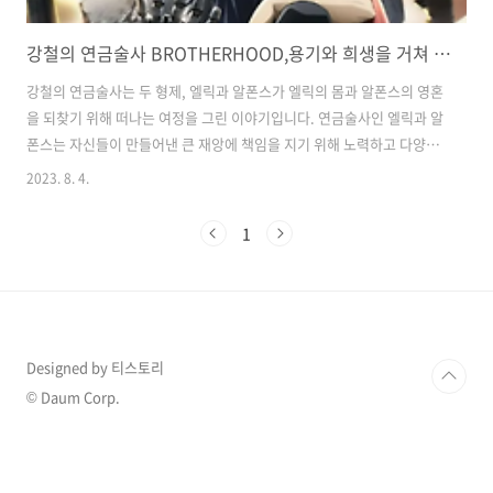
강철의 연금술사 BROTHERHOOD,용기와 희생을 거쳐 성장하는 여정
강철의 연금술사는 두 형제, 엘릭과 알폰스가 엘릭의 몸과 알폰스의 영혼
을 되찾기 위해 떠나는 여정을 그린 이야기입니다. 연금술사인 엘릭과 알
폰스는 자신들이 만들어낸 큰 재앙에 책임을 지기 위해 노력하고 다양한
사람들과의 만남을 갖습니다. 이 애니메이션은 독특한 스토리와 매력적
2023. 8. 4.
인 캐릭터들로 우리에게 여러 가지 감정과 생각을 불러일으키며 오랫동
안 사랑을 받을 만한 작품입니다. 용기와 희생의 여정 강철의 연금술사는
1
아라카와 히로무가 만든 일본의 판타지 만화 작품으로, 두 형제인 엘릭과
알폰스는 어린 나이에도 불구하고 강력한 연금술사인 아버지가 떠난 후
자신들이 믿고 따르던 어머니를 잃고 극심한 상실감과 슬픔을 안고 살았
습니다. 둘은 이로 인해 괴로움을 느끼면서 각자의 방식으로 애도를 표현
하고, 엘릭은 연금술사..
Designed by 티스토리
© Daum Corp.