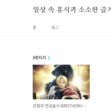
본문 바로가기
일상 속 휴식과 소소한 즐
홈
태그
판티지
1
강철의 연금술사 BROTHERHOOD,용기와 희생을 거쳐 성장하는 여정