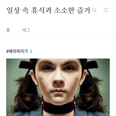
본문 바로가기
일상 속 휴식과 소소한 즐거움
홈
태그
베라파미가
1