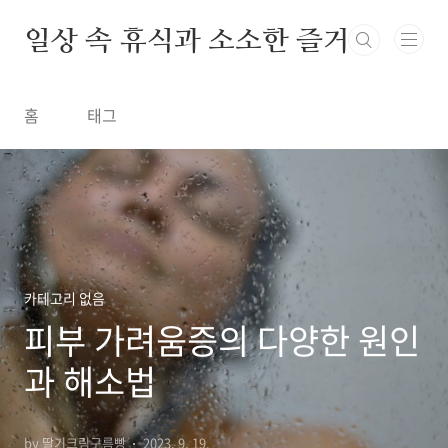
본문 바로가기
일상 속 휴식과 소소한 즐거움
홈
태그
카테고리 없음
피부 가려움증의 다양한 원인
과 해소법
by 딸기크림구름빵
2023. 9. 19.