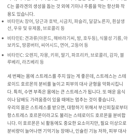
C는 콜라겐의 생성을 돕는 것 외에 기미나 주름을 막는 항산화 작
용도 있습니다.
비타민A: 장어, 당근과 호박, 시금치, 파슬리, 달걀노른자, 흰살생
선, 우유 및 유제품, 브로콜리 등
비타민E: 견과류(아몬드, 해바라기씨, 밤, 호두등), 식물성 기름, 아
보카도, 땅콩버터, 씨어시드, 연어, 고등어 등
비타민C: 오렌지, 자몽, 키위, 딸기, 파프리카, 브로콜리, 감자, 블
루베리, 라즈베리 등
세 번째는 몸에 스트레스를 주지 않는 게 좋은데, 스트레스는 스테
로이드 호르몬의 분비를 높이고 피부의 대사 균형을 악화시킵니
다. 특히, 수면 부족은 몸에는 큰 스트레스가 됩니다. 또 매운 음식
이나 담배도 가려움증이 있을 때에는 멈추는 것이 좋습니다.
우리의 몸은 스트레스를 받으면, 대항하기 위해서 부신피질로부터
항스트레스 호르몬이라고도 불리는 스테로이드 호르몬을 분비합
니다. 이 호르몬은 뇌 활동에도 중요한 요소이지만, 필요 이상으로
분비량이 늘어나면 기억기능 장애나, 인슐린 기능 저하, 피부 대사