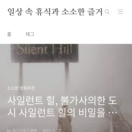
본문 바로가기
일상 속 휴식과 소소한 즐거움
홈
태그
소소한 영화추천
사일런트 힐, 불가사의한 도
시 사일런트 힐의 비밀을 풀
다.
by 딸기크림구름빵
2023. 7. 27.