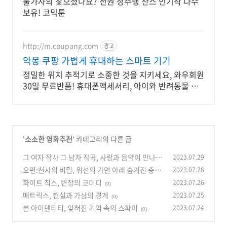
불가사의 찾으셨나요? 전권 정주행 찬스 인기작 다수
보유! 코믹툰
http://m.coupang.com
광고
악몽 쿠팡 가볍게 휴대하는 스마트 기기
정밀한 위치 추적기로 소중한 것을 지키세요, 와우회원
30일 무료반품! 휴대폰액세서리, 아이와 반려동물 안
전, 오늘주문 내일도착 로켓배송.
'
소소한 영화추천
' 카테고리의 다른 글
그 여자 작사 그 남자 작곡, 사랑과 음악이 만나
2023.07.29
다.
오펀:천사의 비밀, 위선의 가면 아래 숨겨진 충격
2023.07.28
(0)
적인 진실
화이트 칙스, 변장의 코미디
2023.07.26
(0)
(0)
매트릭스, 현실과 가상의 경계
2023.07.25
(0)
본 아이덴티티, 잊혀진 기억 속의 스파이
2023.07.24
(0)